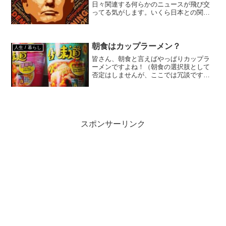
日々関連する何らかのニュースが飛び交
ってる気がします。いくら日本との関係
が強いアメリカの事とは言え、他国の大
統領に関連したニュースが連日あるのは
珍しくありませんか？勿論、これが良い
ニュースであれば歓迎です...
朝食はカップラーメン？
人生 / 暮らし
皆さん、朝食と言えばやっぱりカップラ
ーメンですよね！（朝食の選択肢として
否定はしませんが、ここでは冗談です
が）今回は、カップラーメンに関してち
ょっと驚いた出来事についてです。朝食
はカップラーメン？これは今朝、私が車
で通勤してた時のことです。...
スポンサーリンク