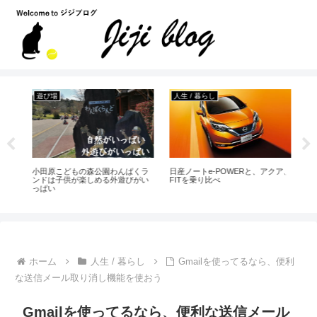
遊び場
人生 / 暮らし
趣味
。
小田原こどもの森公園わんぱくラ
日産ノートe-POWERと、アクア、
【
ンドは子供が楽しめる外遊びがい
FITを乗り比べ
ー
っぱい
ホーム
人生 / 暮らし
Gmailを使ってるなら、便利
な送信メール取り消し機能を使おう
Gmailを使ってるなら、便利な送信メール