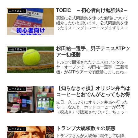
の中で働いてました。派遣エンジニアの
メリットは様々な経験を積むことが出来
TOEIC ～初心者向け勉強法2～
人生 / 暮らし
たりだと思いますが、前の...
実際に公式問題集を使った勉強について
紹介したいと思います。公式問題集を使
ったリスニングトレーニングまずリスニ
ングで注意すべき点は以下です。 -正し
い発音を身に着ける「発音できないもの
は聞いても区別するのは難しい」 -知ら
ない単語は聞き取れな...
杉田祐一選手、男子テニスATPツ
人生 / 暮らし
アー初優勝
トルコで開催されたテニスのアンタル
ヤ・オープンで、杉田祐一選手（三菱電
機）がATPツアーで初優勝しましたね。
日本人男子としては、松岡修造氏、錦織
圭選手に続いて3人目の快挙で、芝コート
での優勝は日本人初だそうです。杉田祐
【知らなきゃ損】オリジン弁当は
人生 / 暮らし
一選手、ATPツアー初...
コーヒーとおでんがとってもお得
先日、久しぶりにオリジン弁当へ行った
ら……なんと、ホットコーヒーが65円
（税抜き）で販売されていて、ちょっと
衝撃を受けました！！オリジン弁当はコ
ーヒーとおでんがお得私も出先のコンビ
ニで、コーヒーを購入することがすっか
トランプ大統領数々の疑惑
人生 / 暮らし
り定番になりましたが、今...
トランプさんが大統領に就任して以降、