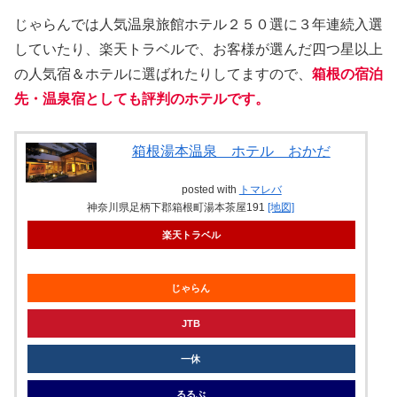
じゃらんでは人気温泉旅館ホテル２５０選に３年連続入選
していたり、楽天トラベルで、お客様が選んだ四つ星以上
の人気宿＆ホテルに選ばれたりしてますので、
箱根の宿泊
先・温泉宿としても評判のホテルです。
箱根湯本温泉 ホテル おかだ
posted with
トマレバ
神奈川県足柄下郡箱根町湯本茶屋191
[地図]
楽天トラベル
じゃらん
JTB
一休
るるぶ