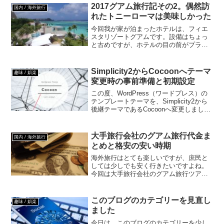
のお休みのときとかは、マンガ喫茶にこ
2017グアム旅行記その2。偶然訪
国内 / 海外旅行
もって読みたいと思ってた...
れたトニーローマは美味しかった
今回我が家が泊まったホテルは、フィエ
スタリゾートグアムです。設備はちょっ
と古めですが、ホテルの目の前がプライ
ベートビーチのようになっていて、海と
プールを気兼ねなく楽しめていいホテル
だと思います。部屋はオーシャンビュー
Simplicity2からCocoonへテーマ
趣味 / 娯楽
で、部屋から見える海が綺...
変更時の事前準備と初期設定
この度、WordPress（ワードプレス）の
テンプレートテーマを、Simplicity2から
後継テーマであるCocoonへ変更しまし
た。そもそもの発端は、何かの情報を探
してた際にSimplicity2の製作者である
「わいひらさん」が、後継テ...
大手旅行会社のグアム旅行代金ま
国内 / 海外旅行
とめと格安の安い時期
海外旅行はとても楽しいですが、庶民と
しては少しでも安く行きたいですよね。
今回は大手旅行会社のグアム旅行ツアー
代金をまとめましたので、紹介します。
旅行代金を時期ごとに細かく記載してま
すが、参考ですのでご承知おき下さい。
このブログのカテゴリーを見直し
趣味 / 娯楽
JTBとHISのグアム旅...
ました
今日は、このブログのカテゴリーを少し