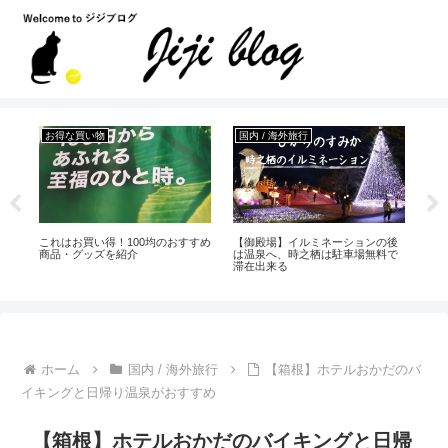
お得な買い物
国内 / 海外旅行
遊
テ
これはお買い得！100均のおすすめ
【御殿場】イルミネーションの後
小
商品・グッズを紹介
は温泉へ、時之栖は駐車場無料で
ン
滞在出来る
っ
ホーム
国内 / 海外旅行
【箱根】ホテルおかだのバ
イキングと日帰り温泉がおすすめ
【箱根】ホテルおかだのバイキングと日帰