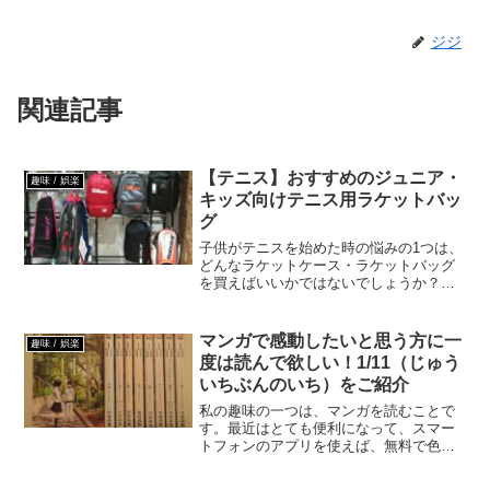
ジジ
関連記事
【テニス】おすすめのジュニア・
趣味 / 娯楽
キッズ向けテニス用ラケットバッ
グ
子供がテニスを始めた時の悩みの1つは、
どんなラケットケース・ラケットバッグ
を買えばいいかではないでしょうか？な
るべく安い・低価格で使いやすい、おす
すめのジュニア・キッズ向けの子供用ラ
ケットバッグを紹介します。
マンガで感動したいと思う方に一
趣味 / 娯楽
度は読んで欲しい！1/11（じゅう
いちぶんのいち）をご紹介
私の趣味の一つは、マンガを読むことで
す。最近はとても便利になって、スマー
トフォンのアプリを使えば、無料で色々
なマンガが読めるので、本当に嬉しい限
りですよね。機会は少ないですが、長期