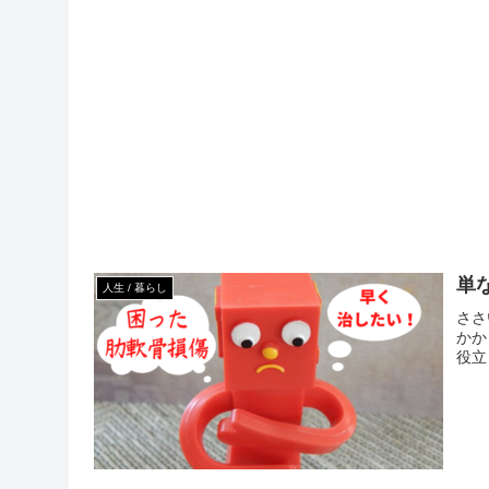
単
人生 / 暮らし
ささ
かか
役立