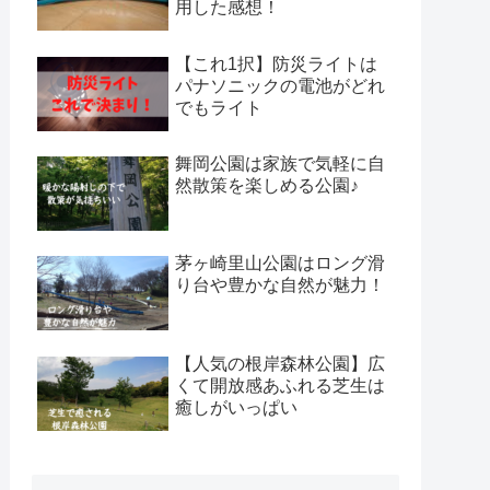
用した感想！
【これ1択】防災ライトは
パナソニックの電池がどれ
でもライト
舞岡公園は家族で気軽に自
然散策を楽しめる公園♪
茅ヶ崎里山公園はロング滑
り台や豊かな自然が魅力！
【人気の根岸森林公園】広
くて開放感あふれる芝生は
癒しがいっぱい