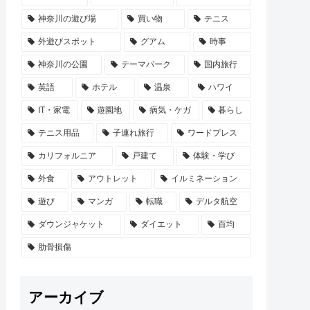
神奈川の遊び場
買い物
テニス
外遊びスポット
グアム
時事
神奈川の公園
テーマパーク
国内旅行
英語
ホテル
温泉
ハワイ
IT・家電
遊園地
病気・ケガ
暮らし
テニス用品
子連れ旅行
ワードプレス
カリフォルニア
戸建て
体験・学び
外食
アウトレット
イルミネーション
遊び
マンガ
転職
デルタ航空
ダウンジャケット
ダイエット
百均
肋骨損傷
アーカイブ