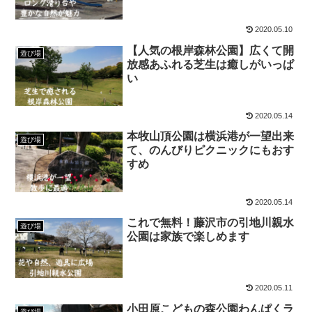
2020.05.10
【人気の根岸森林公園】広くて開
遊び場
放感あふれる芝生は癒しがいっぱ
い
2020.05.14
本牧山頂公園は横浜港が一望出来
遊び場
て、のんびりピクニックにもおす
すめ
2020.05.14
これで無料！藤沢市の引地川親水
遊び場
公園は家族で楽しめます
2020.05.11
小田原こどもの森公園わんぱくラ
遊び場