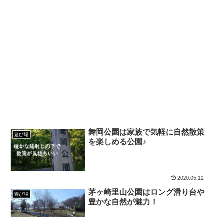
舞岡公園は家族で気軽に自然散策
遊び場
を楽しめる公園♪
2020.05.11
茅ヶ崎里山公園はロング滑り台や
遊び場
豊かな自然が魅力！