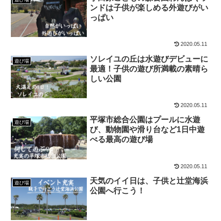
ンドは子供が楽しめる外遊びがい
っぱい
2020.05.11
ソレイユの丘は水遊びデビューに
遊び場
最適！子供の遊び所満載の素晴ら
しい公園
2020.05.11
平塚市総合公園はプールに水遊
遊び場
び、動物園や滑り台など1日中遊
べる最高の遊び場
2020.05.11
天気のイイ日は、子供と辻堂海浜
遊び場
公園へ行こう！