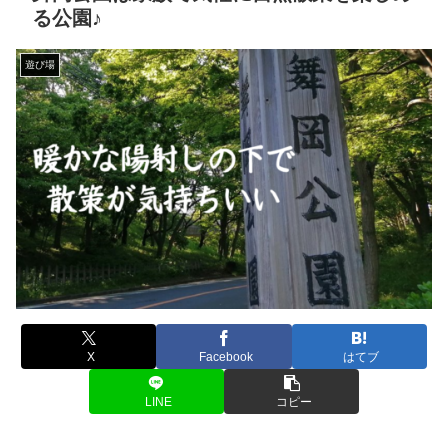
る公園♪
遊び場
X
Facebook
はてブ
LINE
コピー