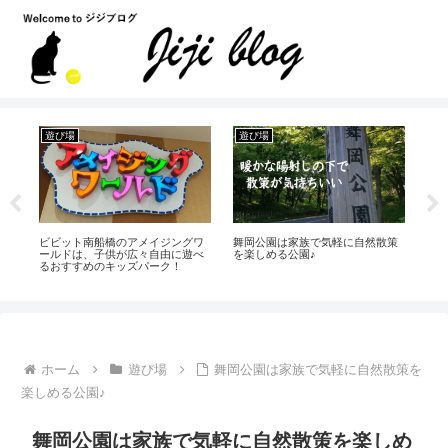
遊び場
遊び場
国
ラ
ビビット南船橋のアメイジングワ
舞岡公園は家族で気軽に自然散策
料金
い
ールドは、子供が広々自由に遊べ
を楽しめる公園♪
ー
るおすすめのキッズパーク！
ホーム
遊び場
舞岡公園は家族で気軽に自然散策を
楽しめる公園♪
舞岡公園は家族で気軽に自然散策を楽しめ