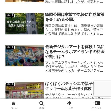
末の土曜日に訪れましたが、相変わらず
盛況で子供と一緒に「カップヌードルパ
ーク」で遊び、みんなで「マイカップヌ
ードルファクトリー」でオリジナル「カ
舞岡公園は家族で気軽に自然散策
遊び場
ップヌードル」を作ってと...
を楽しめる公園♪
舞岡公園は散策すれば、四季折々の素晴
らしい景観が楽しめます。隣の小菅ヶ谷
北公園まで簡単に足を延ばすことも出来
て、天気の良い日に1日かけて散歩が楽し
めるおすすめの公園です。
最新デジタルアートを体験！気に
遊び場
なるチームラボアイランドの料金
や割引は？
プレミアムフライデーということもあっ
て仕事を早めに上がり、子供とららぽー
と湘南平塚内にある「チームラボアイラ
ンド」へ行ってきました。 （でも、プレ
ミアムフライデーは早くも消えつつある
ような気もしますが……）チームラボア
ぱくぱくパティシエで親子楽しく
遊び場
イランドチームラボアイ...
クッキー&お菓子作り体験
子供が「クッキーを作りたい」と言うの
で「ぱくぱくパティシエ ファンタスティ
ックジャーニー横浜店」でクッキー作り
体験に行ってきました。約1時間くらいで
ホーム
検索
トップ
サイドバー
作れて、予約不要で低価格かつ親子で楽