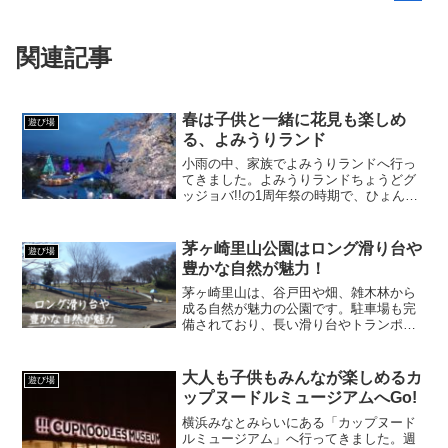
関連記事
春は子供と一緒に花見も楽しめ
遊び場
る、よみうりランド
小雨の中、家族でよみうりランドへ行っ
てきました。よみうりランドちょうどグ
ッジョバ!!の1周年祭の時期で、ひょんな
ことから割引券をGETしたので、お花見
シーズンで混んでるのを覚悟して行きま
したが、あいにくの雨のお陰でかなり空
茅ヶ崎里山公園はロング滑り台や
遊び場
いてました。車で行...
豊かな自然が魅力！
茅ヶ崎里山は、谷戸田や畑、雑木林から
成る自然が魅力の公園です。駐車場も完
備されており、長い滑り台やトランポリ
ンなどの遊具もあるので、小さいお子さ
んを連れてピクニック気分で遊びに行く
のがおすすめ。
大人も子供もみんなが楽しめるカ
遊び場
ップヌードルミュージアムへGo!
横浜みなとみらいにある「カップヌード
ルミュージアム」へ行ってきました。週