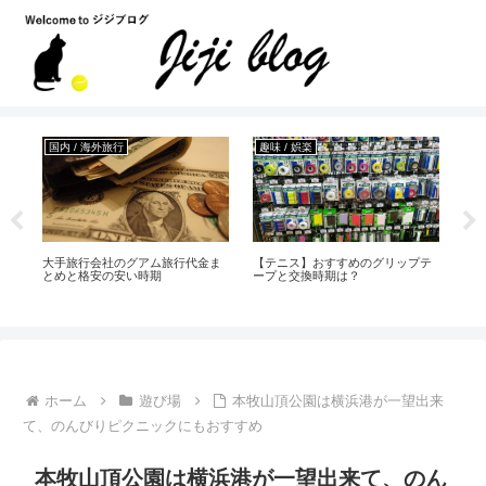
国内 / 海外旅行
趣味 / 娯楽
国
大手旅行会社のグアム旅行代金ま
【テニス】おすすめのグリップテ
【
い/
とめと格安の安い時期
ープと交換時期は？
は
滞
ホーム
遊び場
本牧山頂公園は横浜港が一望出来
て、のんびりピクニックにもおすすめ
本牧山頂公園は横浜港が一望出来て、のん