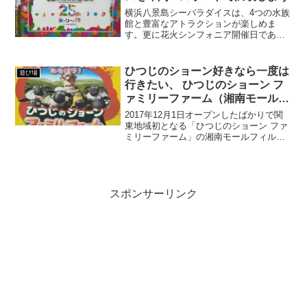
横浜八景島シーパラダイスは、4つの水族
館と豊富なアトラクションが楽しめま
す。更に花火シンフォニア開催日であれ
ば、すぐ目の前で花火観賞まで楽しめち
ゃいますので、子供、家族、友達やカッ
プルなど、誰と行っても充実した一日を
ひつじのショーン好きなら一度は
遊び場
過ごすことが出来ます。今...
行きたい、 ひつじのショーン フ
ァミリーファーム（湘南モールフ
ィル店）
2017年12月1日オープンしたばかりで関
東地域初となる「ひつじのショーン ファ
ミリーファーム」の湘南モールフィル店
へ行ってきました。ひつじのショーン好
きなら一度は足を運びたい場所だと思い
ますので、ご紹介します。ひつじのショ
ーン ファミリー...
スポンサーリンク