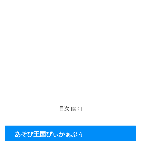
目次
あそび王国ぴぃかぁぶぅ