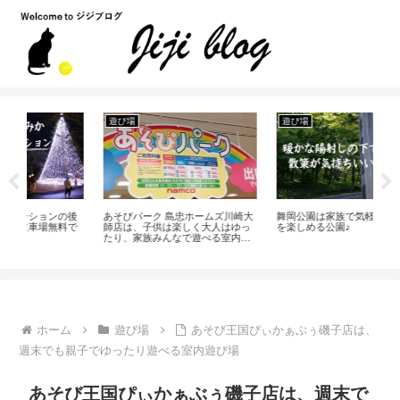
遊び場
遊び場
国
後
あそびパーク 島忠ホームズ川崎大
舞岡公園は家族で気軽に自然散策
料金
で
師店は、子供は楽しく大人はゆっ
を楽しめる公園♪
ー
たり、家族みんなで遊べる室内施
設
ホーム
遊び場
あそび王国ぴぃかぁぶぅ磯子店は、
週末でも親子でゆったり遊べる室内遊び場
あそび王国ぴぃかぁぶぅ磯子店は、週末で