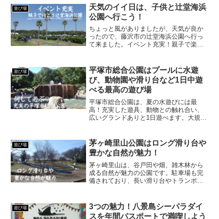
ミネーション「さがみ湖イルミリオン」
天気のイイ日は、子供と辻堂海浜
遊び場
は神奈川県相模原市に...
公園へ行こう！
ちょっと風がありましたが、天気が良か
ったので、藤沢市の辻堂海浜公園へ行っ
て来ました。イベント充実！親子で楽し
める辻堂海浜公園辻堂海浜公園は辻堂駅
からバスで約10分くらいの所にありま
す。夏場はプールもやってますが、普段
平塚市総合公園はプールに水遊
遊び場
でも芝生でボール遊びが出...
び、動物園や滑り台など1日中遊
べる最高の遊び場
平塚市総合公園は、夏の水遊びには最
高！充実した遊具、動物との触れ合い、
広いグランドありと1日遊べます。大規模
駐車場も完備されてますので、子連れで
行きやすい総合公園です。
茅ヶ崎里山公園はロング滑り台や
遊び場
豊かな自然が魅力！
茅ヶ崎里山は、谷戸田や畑、雑木林から
成る自然が魅力の公園です。駐車場も完
備されており、長い滑り台やトランポリ
ンなどの遊具もあるので、小さいお子さ
んを連れてピクニック気分で遊びに行く
のがおすすめ。
3つの魅力！八景島シーパラダイ
遊び場
スを年間パスポートで満喫しよう