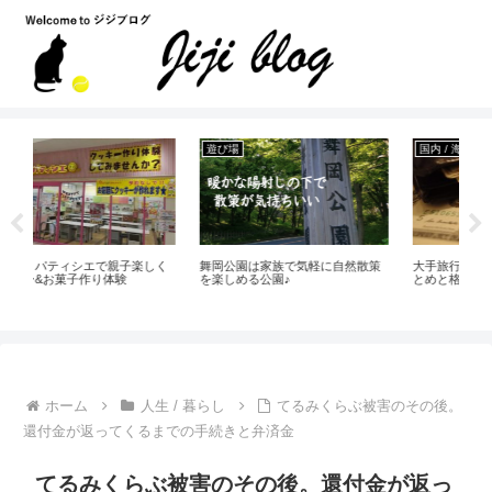
遊び場
国内 / 海外旅行
遊
く
舞岡公園は家族で気軽に自然散策
大手旅行会社のグアム旅行代金ま
ビ
を楽しめる公園♪
とめと格安の安い時期
ー
る
ホーム
人生 / 暮らし
てるみくらぶ被害のその後。
還付金が返ってくるまでの手続きと弁済金
てるみくらぶ被害のその後。還付金が返っ