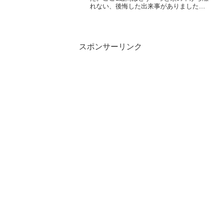
れない、後悔した出来事がありました。
初めは怒りの感情もありましたが、段々
とその感情は悲しい、寂しい、苦しい、
辛い、そして残念……と様々な感情が入
り乱れ、きちんと眠れなく...
スポンサーリンク