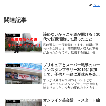
ジジ
関連記事
諦めないからこそ道が開ける！30
人生 / 暮らし
代で転職活動して思ったこと
私は過去に一度転職してます。転職に至
った主な理由は、雇用形態と収入の不安
があったからです。転職する前は、長い
間「派遣エンジニア」として複数の企業
の中で働いてました。派遣エンジニアの
メリットは様々な経験を積むことが出来
プリキュアとスーパー戦隊のロー
人生 / 暮らし
たりだと思いますが、前の...
ソンスタンプラリー2019に参加
して、子供と一緒に夏休みを楽し
く過ごそう！
すっかり夏休み恒例のイベントとなっ
た、ローソンのスタンプラリーが今年も
始まりました。今年の夏休みをどうやっ
て子供と過ごそうか悩んでる皆さん！ロ
ーソンのスタンプラリーがおすすめです
よ。我が家は今回も子供と一緒に参加し
オンライン英会話 ～スタート編
人生 / 暮らし
て楽しんでます(^^)ロー...
～