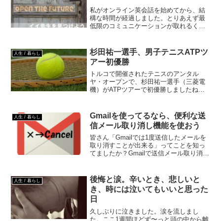
私がオンライン英会話を始めてから、結
構な時間が経過しました。とりあえず最
低限のコミュニケーションが取れるくら
いにはなれたかな？っと思ってます。で
も、始めた当初は本当に話せず苦労しま
した。その頃の英語力はTOEICでいうと
杉田祐一選手、男子テニスATPツ
人生 / 暮らし
400点台後半くらい...
アー初優勝
トルコで開催されたテニスのアンタル
ヤ・オープンで、杉田祐一選手（三菱電
機）がATPツアーで初優勝しましたね。
日本人男子としては、松岡修造氏、錦織
圭選手に続いて3人目の快挙で、芝コート
での優勝は日本人初だそうです。杉田祐
Gmailを使ってるなら、便利な送
人生 / 暮らし
一選手、ATPツアー初...
信メール取り消し機能を使おう
皆さん「Gmailでは1度送信したメールを
取り消すことが出来る」ってことを知っ
てましたか？Gmailで送信メール取り消し
メール作成する際、一度下書きして読み
返してから送信される方もいると思いま
すが、ついつい慌ただしくメールを書い
後悔と涙。辛いとき、悲しいと
人生 / 暮らし
て「作成途中...
き、時には泣いてもいいと思った
日
久しぶりに泣きました。涙を流しまし
た。ここ1週間ほどず〜っと頭の中から離