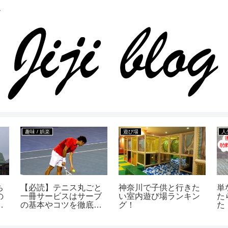
趣味 / 娯楽
遊び場
人
ち
【必読】テニス丸ごと
神奈川で子供と行きた
単
の
一冊サービスはサーブ
い室内遊び場ランキン
た
の
の基本やコツを徹底解
グ！
た
説