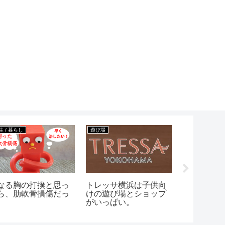
生 / 暮らし
遊び場
趣味 / 娯楽
なる胸の打撲と思っ
トレッサ横浜は子供向
【テニス】
ら、肋軟骨損傷だっ
けの遊び場とショップ
グリップテ
がいっぱい。
時期は？