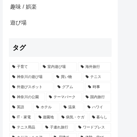
趣味 / 娯楽
遊び場
タグ
子育て
室内遊び場
海外旅行
神奈川の遊び場
買い物
テニス
外遊びスポット
グアム
時事
神奈川の公園
テーマパーク
国内旅行
英語
ホテル
温泉
ハワイ
IT・家電
遊園地
病気・ケガ
暮らし
テニス用品
子連れ旅行
ワードプレス