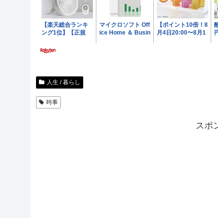
人生 / 暮らし
時事
スポ