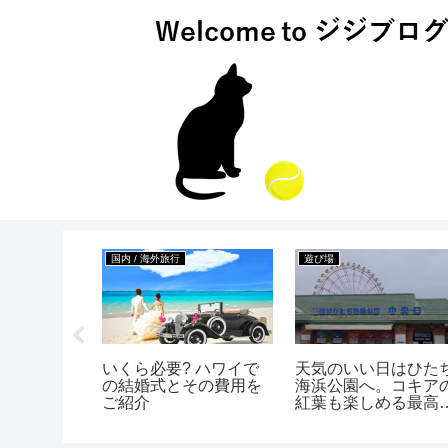
国内 / 海外旅行
遊び場
 島忠ホー
いくら必要? ハワイで
天気のいい日はひた
師店は、子
の結婚式とその費用を
海浜公園へ。コキア
大人はゆっ
ご紹介
紅葉も楽しめる最高
みんなで遊
レジャースポット！
設