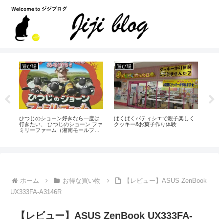
人生 / 暮らし
国内 / 海外旅行
遊
く
Amazon（アマゾン）のfire TV
大手旅行会社のグアム旅行代金ま
ハ
stickでホーム画面などが使えない/
とめと格安の安い時期
に
接続できない時の対処方法
ホーム
お得な買い物
【レビュー】ASUS ZenBook
UX333FA-A3146R
【レビュー】ASUS ZenBook UX333FA-