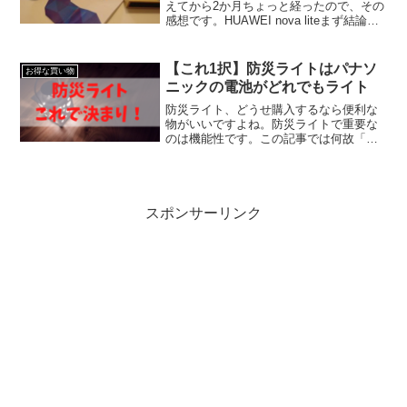
えてから2か月ちょっと経ったので、その
感想です。HUAWEI nova liteまず結論は
かなりイイです！買い替え前に使ってた
機種が「ARROWS F-06E」ですので、比
較対象が若干古いの...
【これ1択】防災ライトはパナソ
お得な買い物
ニックの電池がどれでもライト
防災ライト、どうせ購入するなら便利な
物がいいですよね。防災ライトで重要な
のは機能性です。この記事では何故「パ
ナソニックの電池がどれでもライト」が
おすすめなのか紹介します。
スポンサーリンク