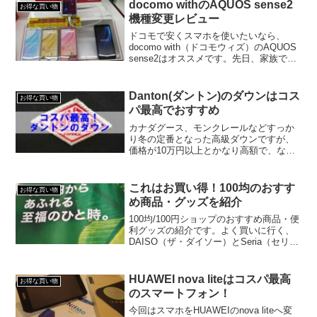
ン」はディズニーとバンダイの共同製作
docomo withのAQUOS sense2
お得な買い物
で生ま...
機種変更レビュー
ドコモで安くスマホを使いたいなら、
docomo with（ドコモウィズ）のAQUOS
sense2はオススメです。先日、家族でド
コモショップへ相談へ行った際に、携
帯・スマートフォンを長く使ってるなら
「docomo with対象機種への変更を...
Danton(ダントン)のダウンはコス
お得な買い物
パ最高でおすすめ
カナダグース、モンクレールなどすっか
り冬の定番となった高級ダウンですが、
価格が10万円以上とかなり高額で、なか
なか手が出しづらいと思ってる方も多い
と思います。我が家もいいなぁと思いつ
つも……値段の高さにちょっと引いてし
これはお買い得！100均のおすす
お得な買い物
まいます。そんな我が家...
め商品・グッズを紹介
100均/100円ショップのおすすめ商品・便
利グッズの紹介です。よく買いに行く、
DAISO（ザ・ダイソー）とSeria（セリ
ア）のアイテムがメインです。
HUAWEI nova liteはコスパ最高
お得な買い物
のスマートフォン！
今回はスマホをHUAWEIのnova liteへ変