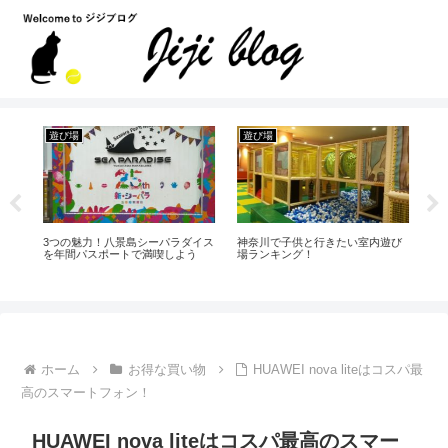
遊び場
遊び場
国
ラ
3つの魅力！八景島シーパラダイス
神奈川で子供と行きたい室内遊び
大
い
を年間パスポートで満喫しよう
場ランキング！
と
ホーム
お得な買い物
HUAWEI nova liteはコスパ最
高のスマートフォン！
HUAWEI nova liteはコスパ最高のスマー