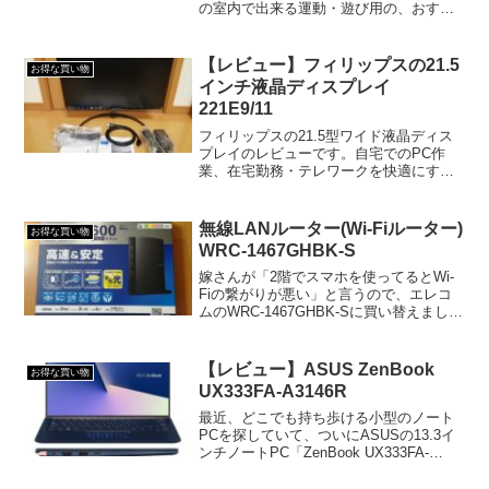
の室内で出来る運動・遊び用の、おすす
めのスポーツトイを紹介します。
【レビュー】フィリップスの21.5
お得な買い物
インチ液晶ディスプレイ
221E9/11
フィリップスの21.5型ワイド液晶ディス
プレイのレビューです。自宅でのPC作
業、在宅勤務・テレワークを快適にする
サブモニターですが、お得な価格だった
こともあり、買って大正解でした！
無線LANルーター(Wi-Fiルーター)
お得な買い物
WRC-1467GHBK-S
嫁さんが「2階でスマホを使ってるとWi-
Fiの繋がりが悪い」と言うので、エレコ
ムのWRC-1467GHBK-Sに買い替えまし
た。使ってから暫く経ったのでその感想
です。 WRC-1467GHBK-S（無線LANル
ーター）購入当時は年末で急いで...
【レビュー】ASUS ZenBook
お得な買い物
UX333FA-A3146R
最近、どこでも持ち歩ける小型のノート
PCを探していて、ついにASUSの13.3イ
ンチノートPC「ZenBook UX333FA-
A3146R」を購入しました。NTT-Xストア
の台数限定の超お得な価格で購入し、と