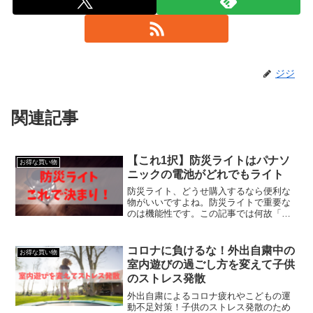
ジジ
関連記事
【これ1択】防災ライトはパナソ
お得な買い物
ニックの電池がどれでもライト
防災ライト、どうせ購入するなら便利な
物がいいですよね。防災ライトで重要な
のは機能性です。この記事では何故「パ
ナソニックの電池がどれでもライト」が
おすすめなのか紹介します。
コロナに負けるな！外出自粛中の
お得な買い物
室内遊びの過ごし方を変えて子供
のストレス発散
外出自粛によるコロナ疲れやこどもの運
動不足対策！子供のストレス発散のため