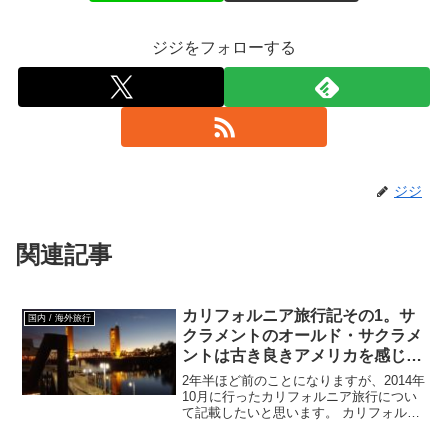
ジジをフォローする
ジジ
関連記事
カリフォルニア旅行記その1。サ
国内 / 海外旅行
クラメントのオールド・サクラメ
ントは古き良きアメリカを感じる
素敵な所
2年半ほど前のことになりますが、2014年
10月に行ったカリフォルニア旅行につい
て記載したいと思います。 カリフォルニ
アはアメリカ西海岸の大部分を占める州
です。アメリカ合衆国の州のうちでは最