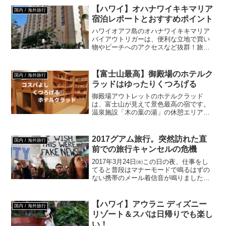
大の人口を誇り、メジャーな大都市とし
【ハワイ】オハナワイキキマリア
国内 / 海外旅行
てはロサンゼル...
宿泊レポートとおすすめポイント
ハワイオアフ島のオハナワイキキマリア
バイアウトリガーは、便利な立地で買い
物やビーチへのアクセスなど抜群！旅費
を抑えたい方におすすめの、日本人リピ
ーターが多い人気ホテルです。
【富士山最高】御殿場のホテルク
国内 / 海外旅行
ラッドはゆったりくつろげる
御殿場アウトレットのホテルクラッド
は、富士山が見えて景色最高の宿です。
温泉施設「木の葉の湯」の休憩エリア
は、ゆったり読書が出来て快適にくつろ
げます。アウトレットでの買い物と一緒
に是非！
2017グアム旅行。突然訪れた直
国内 / 海外旅行
前での旅行キャンセルの危機
2017年3月24日㈮この日の夜、仕事をし
てると普段はマナーモードで鳴るはずの
ない携帯のメール着信音が鳴りました。
これは、我が家に起こったグアム旅行に
関するキャンセル騒動のお話です。グア
ム旅行キャンセルの危機この時、実はか
【ハワイ】アウラニ ディズニー
国内 / 海外旅行
なり仕事がはまって...
リゾート＆スパは日帰りでも楽し
い！