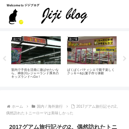
国内 / 海外旅行
遊び場
お
く
大手旅行会社のグアム旅行代金ま
神奈川で子供と行きたい室内遊び
これ
とめと格安の安い時期
場ランキング！
商
ホーム
国内 / 海外旅行
2017グアム旅行記その2。
偶然訪れたトニーローマは美味しかった
2017グアム旅行記その2。偶然訪れたトニ