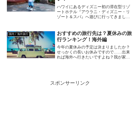
ハワイにあるディズニー初の滞在型リゾ
ートホテル『アウラニ・ディズニー・リ
ゾート＆スパ』へ遊びに行ってきまし
た。主な目的は、レストラン・マカヒキ
でのディズニーキャラクターとの朝食バ
イキングです。せっかくハワイに行くな
おすすめの旅行先は？夏休みの旅
国内 / 海外旅行
ら是非行きたいと思ってまし...
行ランキング！海外編
今年の夏休みの予定は決まりましたか？
せっかくの長いお休みですので……出来
れば海外へ行きたいですよね？我が家も
気持ちとしては海外へ行きたいです(^^)今
回は家族や友人、カップルと行きたい！
夏のおすすめ旅行先について紹介したい
と思います！夏休み...
スポンサーリンク